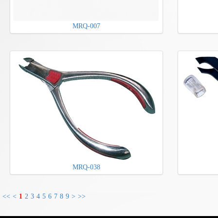
MRQ-007
MRQ-038
<<
<
1
2
3
4
5
6
7
8
9
>
>>