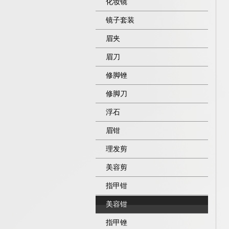
化妆镜
镜子套装
眉夹
眉刀
修脚锉
修脚刀
浮石
眉钳
理发剪
美容剪
指甲钳
美容钳
指甲锉