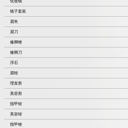
化妆镜
镜子套装
眉夹
眉刀
修脚锉
修脚刀
浮石
眉钳
理发剪
美容剪
指甲钳
美容钳
指甲锉