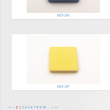
HZJ-245
HZJ-247
<<
<
1
2
3
4
5
6
7
8
9
10
...
>
>>