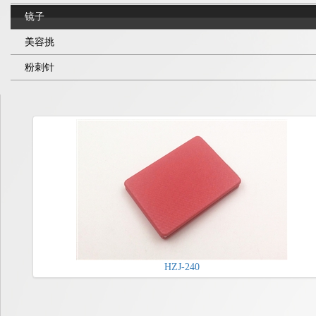
镜子
美容挑
粉刺针
HZJ-240