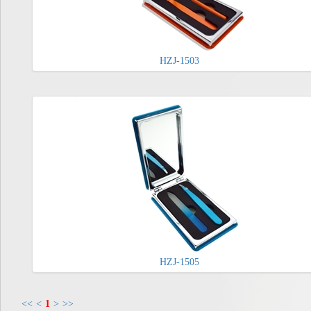
HZJ-1503
HZJ-1505
<<
<
1
>
>>