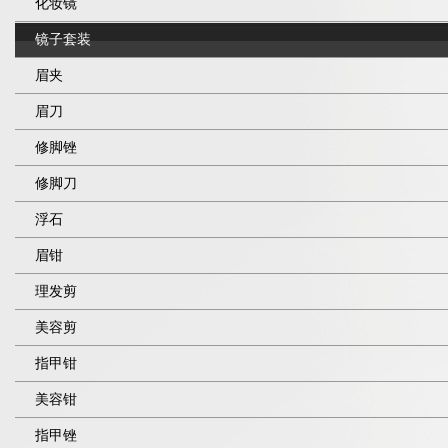
化妆镜
镜子套装
眉夹
眉刀
修脚锉
修脚刀
浮石
眉钳
理发剪
美容剪
指甲钳
美容钳
指甲锉