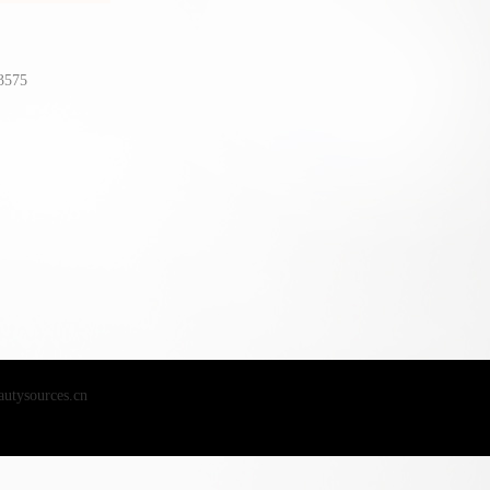
575
ources.cn