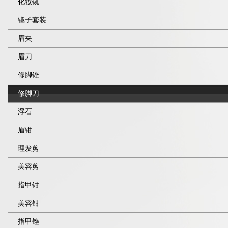
化妆镜
镜子套装
眉夹
眉刀
修脚锉
修脚刀
浮石
眉钳
理发剪
美容剪
指甲钳
美容钳
指甲锉