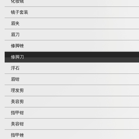
化妆镜
镜子套装
眉夹
眉刀
修脚锉
修脚刀
浮石
眉钳
理发剪
美容剪
指甲钳
美容钳
指甲锉