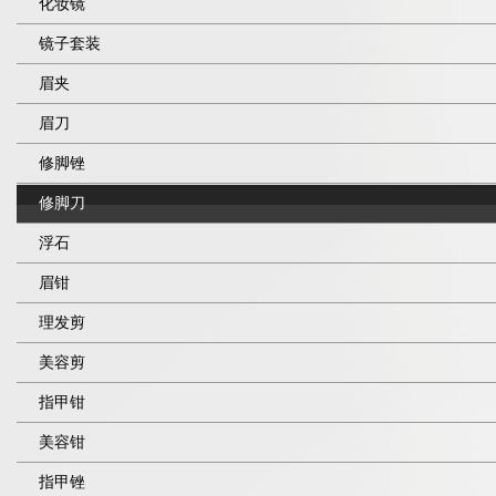
化妆镜
镜子套装
眉夹
眉刀
修脚锉
修脚刀
浮石
眉钳
理发剪
美容剪
指甲钳
美容钳
指甲锉